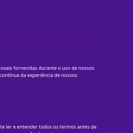
ssoais fornecidas durante o uso de nossos
 contínua da experiência de nossos
te ler e entender todos os termos antes de