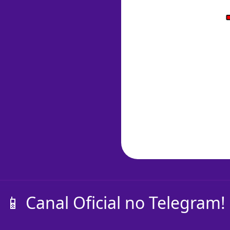
📱 Canal Oficial no Telegram!