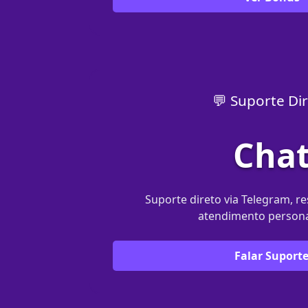
💬 Suporte Di
Cha
Suporte direto via Telegram, r
atendimento persona
Falar Suport