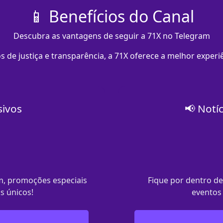
📱 Benefícios do Canal
Descubra as vantagens de seguir a 71X no Telegram
os de justiça e transparência, a 71X oferece a melhor experi
sivos
📢 Notí
m, promoções especiais
Fique por dentro d
s únicos!
eventos