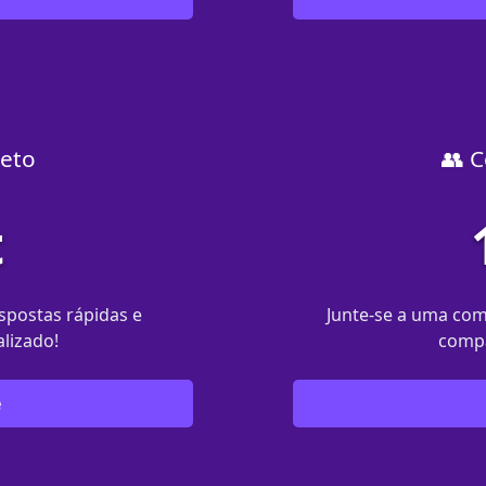
reto
👥 
t
espostas rápidas e
Junte-se a uma com
lizado!
compa
e