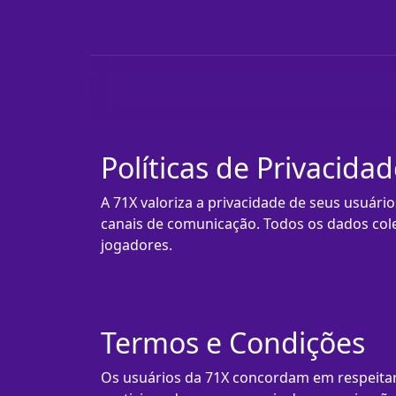
Políticas de Privacida
A 71X valoriza a privacidade de seus usuár
canais de comunicação. Todos os dados cole
jogadores.
Termos e Condições
Os usuários da 71X concordam em respeitar 