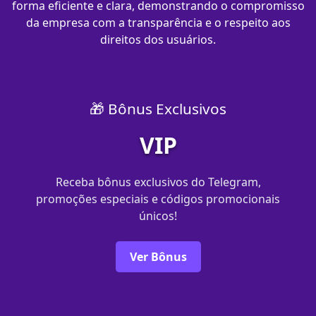
forma eficiente e clara, demonstrando o compromisso
da empresa com a transparência e o respeito aos
direitos dos usuários.
🎁 Bônus Exclusivos
VIP
Receba bônus exclusivos do Telegram,
promoções especiais e códigos promocionais
únicos!
Ver Bônus