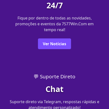
24/7
Fique por dentro de todas as novidades,
promoções e eventos da 7577Win.Com em
tempo real!
Ver Notícias
💬 Suporte Direto
Chat
Suporte direto via Telegram, respostas rápidas e
atendimento personalizado!