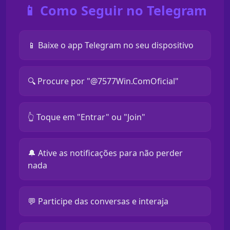
📱 Como Seguir no Telegram
📱 Baixe o app Telegram no seu dispositivo
🔍 Procure por "@7577Win.ComOficial"
👆 Toque em "Entrar" ou "Join"
🔔 Ative as notificações para não perder
nada
💬 Participe das conversas e interaja