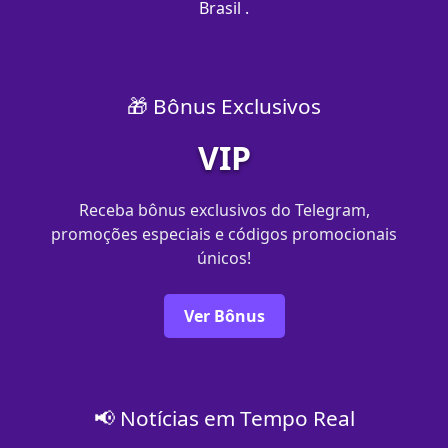
Brasil .
🎁 Bônus Exclusivos
VIP
Receba bônus exclusivos do Telegram,
promoções especiais e códigos promocionais
únicos!
Ver Bônus
📢 Notícias em Tempo Real