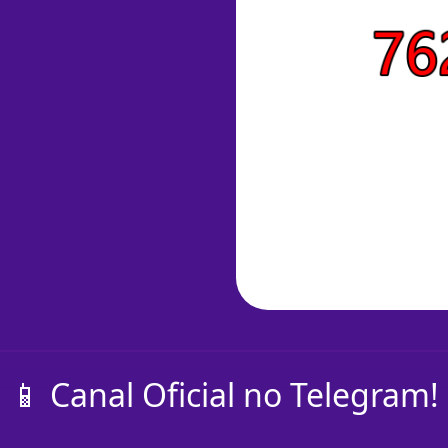
📱 Canal Oficial no Telegram!