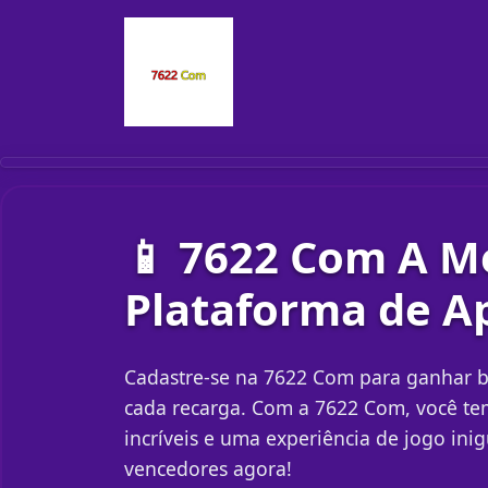
📱 7622 Com A M
Plataforma de A
Cadastre-se na 7622 Com para ganhar 
cada recarga. Com a 7622 Com, você t
incríveis e uma experiência de jogo inig
vencedores agora!