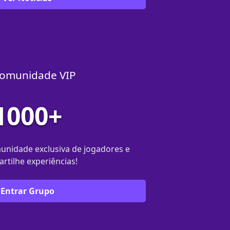
Comunidade VIP
1000+
unidade exclusiva de jogadores e
rtilhe experiências!
Entrar Grupo