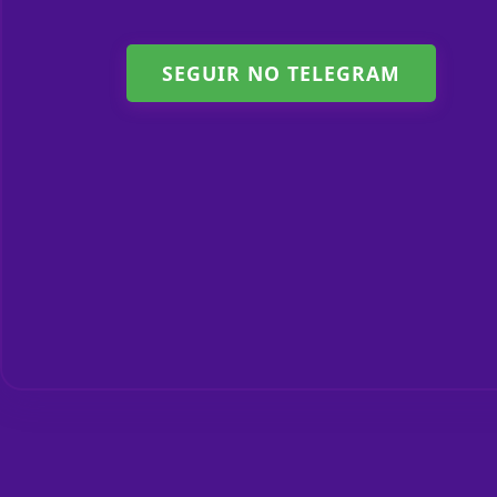
SEGUIR NO TELEGRAM