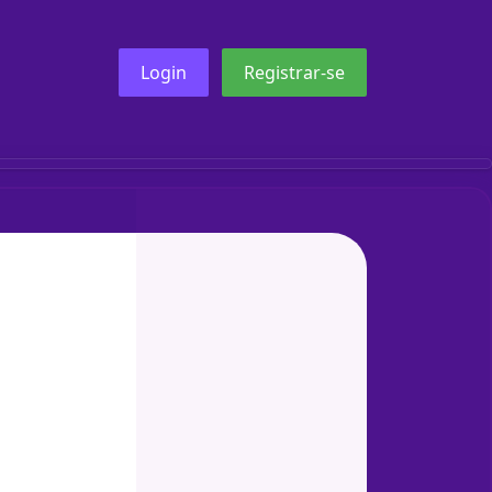
Login
Registrar-se