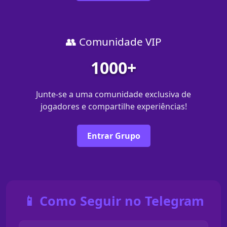
👥 Comunidade VIP
1000+
Junte-se a uma comunidade exclusiva de
jogadores e compartilhe experiências!
Entrar Grupo
📱 Como Seguir no Telegram