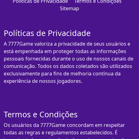
Políticas de Privacidade
Termos e Condições
Sitemap
Políticas de Privacidade
A 7777Game valoriza a privacidade de seus usuários e
está empenhada em proteger todas as informações
pessoais fornecidas durante o uso de nossos canais de
comunicação. Todos os dados coletados são utilizados
exclusivamente para fins de melhoria contínua da
experiência de nossos jogadores.
Termos e Condições
Os usuários da 7777Game concordam em respeitar
todas as regras e regulamentos estabelecidos. É