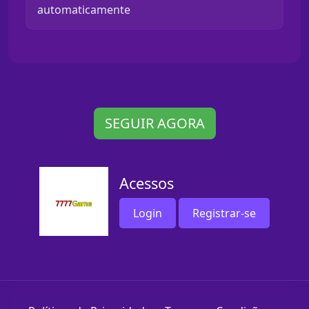
automaticamente
SEGUIR AGORA
Acessos
Login
Registrar-se