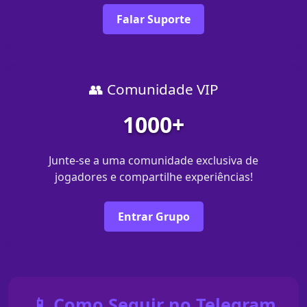
Falar Suporte
👥 Comunidade VIP
1000+
Junte-se a uma comunidade exclusiva de
jogadores e compartilhe experiências!
Entrar Grupo
📱 Como Seguir no Telegram