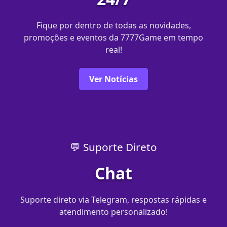
Fique por dentro de todas as novidades,
promoções e eventos da 7777Game em tempo
real!
Ver Notícias
💬 Suporte Direto
Chat
Suporte direto via Telegram, respostas rápidas e
atendimento personalizado!