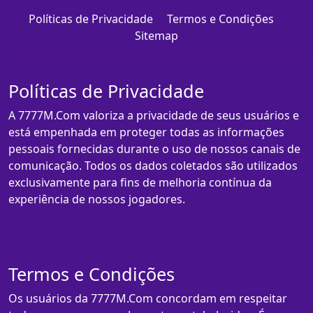
Políticas de Privacidade
Termos e Condições
Sitemap
Políticas de Privacidade
A 7777M.Com valoriza a privacidade de seus usuários e
está empenhada em proteger todas as informações
pessoais fornecidas durante o uso de nossos canais de
comunicação. Todos os dados coletados são utilizados
exclusivamente para fins de melhoria contínua da
experiência de nossos jogadores.
Termos e Condições
Os usuários da 7777M.Com concordam em respeitar