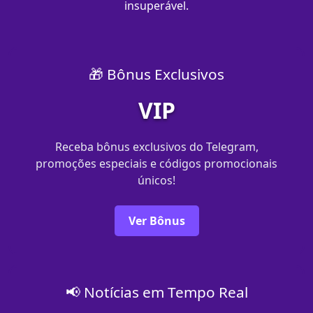
insuperável.
🎁 Bônus Exclusivos
VIP
Receba bônus exclusivos do Telegram,
promoções especiais e códigos promocionais
únicos!
Ver Bônus
📢 Notícias em Tempo Real