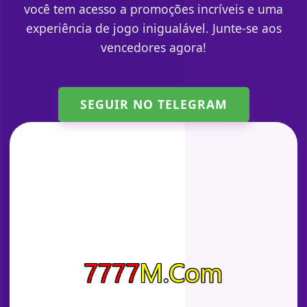
você tem acesso a promoções incríveis e uma
experiência de jogo inigualável. Junte-se aos
vencedores agora!
SEGUIR NO TELEGRAM