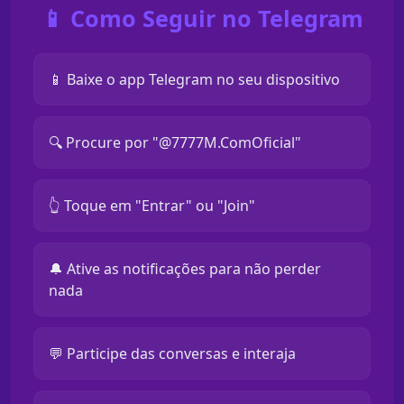
📱 Como Seguir no Telegram
📱 Baixe o app Telegram no seu dispositivo
🔍 Procure por "@7777M.ComOficial"
👆 Toque em "Entrar" ou "Join"
🔔 Ative as notificações para não perder
nada
💬 Participe das conversas e interaja