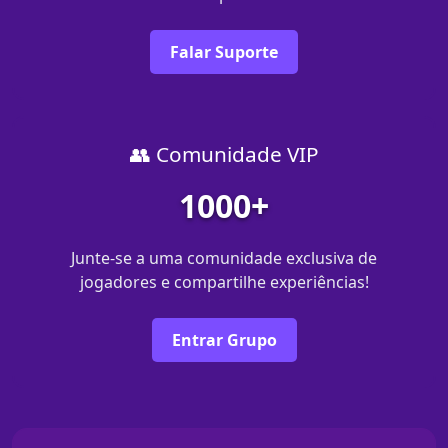
Falar Suporte
👥 Comunidade VIP
1000+
Junte-se a uma comunidade exclusiva de
jogadores e compartilhe experiências!
Entrar Grupo