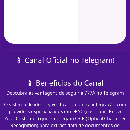
📱 Canal Oficial no Telegram!
📱 Benefícios do Canal
Descubra as vantagens de seguir a 777A no Telegram
O sistema de identity verification utiliza integração com
providers especializados em eKYC (electronic Know
Your Customer) que empregam OCR (Optical Character
Recognition) para extract data de documentos de