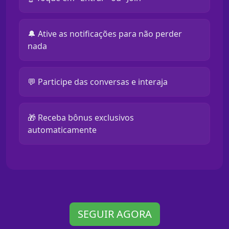
🔔 Ative as notificações para não perder
nada
💬 Participe das conversas e interaja
🎁 Receba bônus exclusivos
automaticamente
SEGUIR AGORA