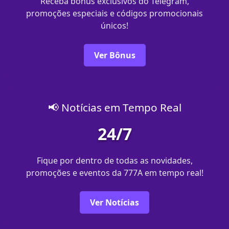
Receba bônus exclusivos do Telegram,
promoções especiais e códigos promocionais
únicos!
Ver Bônus
📢 Notícias em Tempo Real
24/7
Fique por dentro de todas as novidades,
promoções e eventos da 777A em tempo real!
Ver Notícias