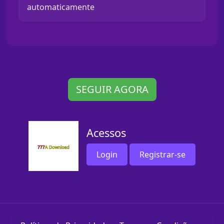
automaticamente
SEGUIR AGORA
Acessos
Login
Registrar-se