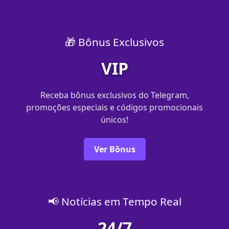
🎁 Bônus Exclusivos
VIP
Receba bônus exclusivos do Telegram,
promoções especiais e códigos promocionais
únicos!
Ver Bônus
📢 Notícias em Tempo Real
24/7