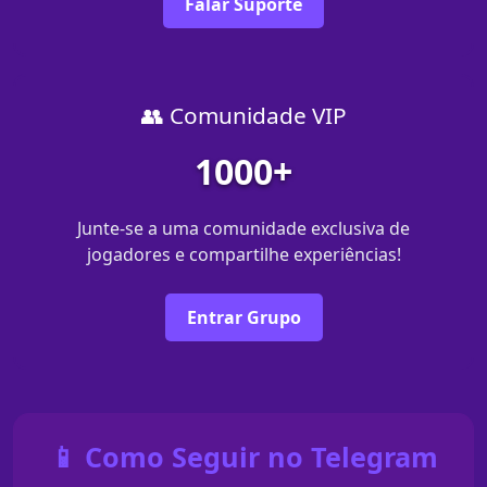
Falar Suporte
👥 Comunidade VIP
1000+
Junte-se a uma comunidade exclusiva de
jogadores e compartilhe experiências!
Entrar Grupo
📱 Como Seguir no Telegram