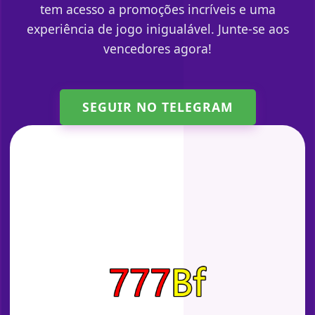
tem acesso a promoções incríveis e uma
experiência de jogo inigualável. Junte-se aos
vencedores agora!
SEGUIR NO TELEGRAM