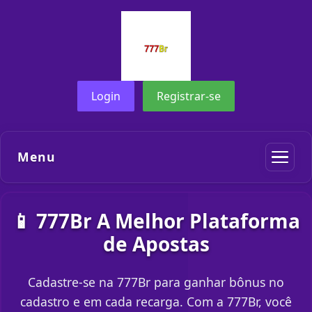
Login
Registrar-se
Menu
📱 777Br A Melhor Plataforma
de Apostas
Cadastre-se na 777Br para ganhar bônus no
cadastro e em cada recarga. Com a 777Br, você