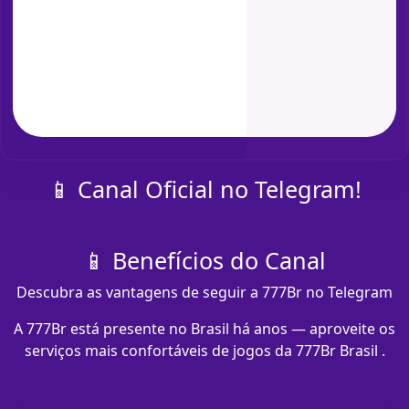
📱 Canal Oficial no Telegram!
📱 Benefícios do Canal
Descubra as vantagens de seguir a 777Br no Telegram
A 777Br está presente no Brasil há anos — aproveite os
serviços mais confortáveis de jogos da 777Br Brasil .