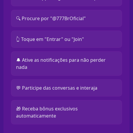
🔍 Procure por "@777BrOficial"
👆 Toque em "Entrar" ou "Join"
🔔 Ative as notificações para não perder
nada
💬 Participe das conversas e interaja
🎁 Receba bônus exclusivos
automaticamente