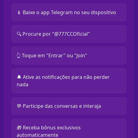
📱 Baixe o app Telegram no seu dispositivo
🔍 Procure por "@777CCOficial"
👆 Toque em "Entrar" ou "Join"
🔔 Ative as notificações para não perder
nada
💬 Participe das conversas e interaja
🎁 Receba bônus exclusivos
automaticamente