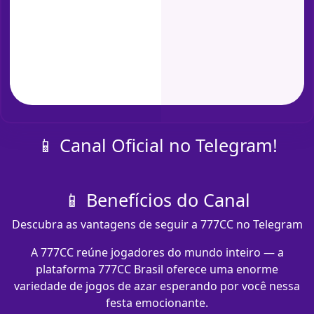
📱 Canal Oficial no Telegram!
📱 Benefícios do Canal
Descubra as vantagens de seguir a 777CC no Telegram
A 777CC reúne jogadores do mundo inteiro — a
plataforma 777CC Brasil oferece uma enorme
variedade de jogos de azar esperando por você nessa
festa emocionante.