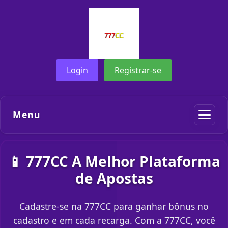
Login
Registrar-se
Menu
📱 777CC A Melhor Plataforma
de Apostas
Cadastre-se na 777CC para ganhar bônus no
cadastro e em cada recarga. Com a 777CC, você