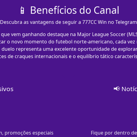
📱 Benefícios do Canal
Descubra as vantagens de seguir a 777CC Win no Telegram
to que vem ganhando destaque na Major League Soccer (MLS
r o novo momento do futebol norte-americano, cada vez m
e duelo representa uma excelente oportunidade de explorar
s de craques internacionais e o equilíbrio tático característ
sivos
📢 Notí
m, promoções especiais
Fique por dentro d