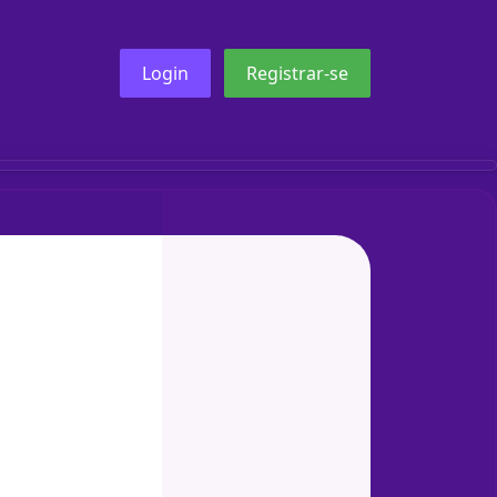
Login
Registrar-se