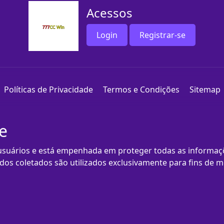
Acessos
Login
Registrar-se
Políticas de Privacidade
Termos e Condições
Sitemap
de
 usuários e está empenhada em proteger todas as informaç
os coletados são utilizados exclusivamente para fins de m