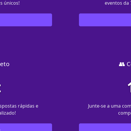
s únicos!
eventos da 
reto
👥 
t
espostas rápidas e
Junte-se a uma com
lizado!
compa
e