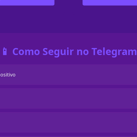
📱 Como Seguir no Telegram
ositivo