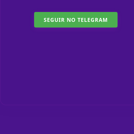
SEGUIR NO TELEGRAM