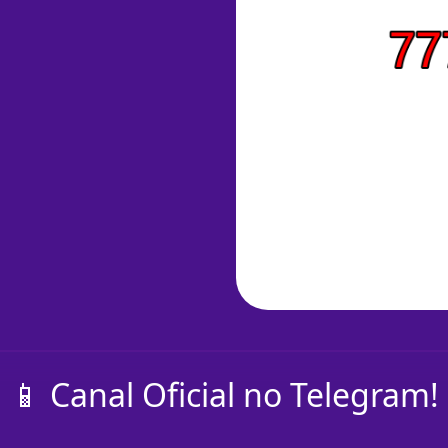
📱 Canal Oficial no Telegram!