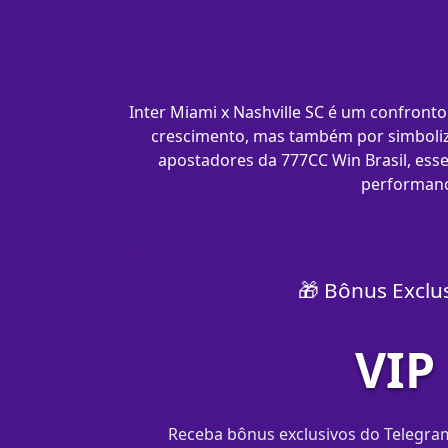
Inter Miami x Nashville SC é um confron
crescimento, mas também por simboliza
apostadores da 777CC Win Brasil, ess
performance
🎁 Bônus Exclu
VIP
Receba bônus exclusivos do Telegra