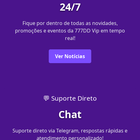
24/7
Fique por dentro de todas as novidades,
promoções e eventos da 777DD Vip em tempo
real!
Ver Notícias
💬 Suporte Direto
Chat
Suporte direto via Telegram, respostas rápidas e
atendimento personalizado!