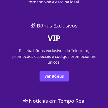
tornando-se a escolha ideal.
🎁 Bônus Exclusivos
VIP
Receba bônus exclusivos do Telegram,
promoções especiais e códigos promocionais
únicos!
Ver Bônus
📢 Notícias em Tempo Real