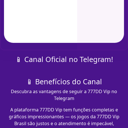
📱 Canal Oficial no Telegram!
📱 Benefícios do Canal
Descubra as vantagens de seguir a 777DD Vip no
Telegram
A plataforma 777DD Vip tem funções completas e
gráficos impressionantes — os jogos da 777DD Vip
Brasil são justos e o atendimento é impecável,