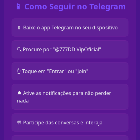
📱 Como Seguir no Telegram
📱 Baixe o app Telegram no seu dispositivo
🔍 Procure por "@777DD VipOficial"
👆 Toque em "Entrar" ou "Join"
🔔 Ative as notificações para não perder
nada
💬 Participe das conversas e interaja