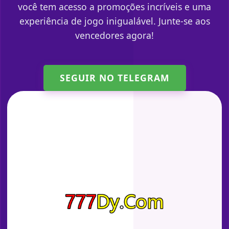
você tem acesso a promoções incríveis e uma
experiência de jogo inigualável. Junte-se aos
vencedores agora!
SEGUIR NO TELEGRAM