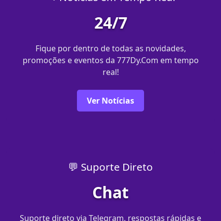
24/7
Fique por dentro de todas as novidades,
promoções e eventos da 777Dy.Com em tempo
real!
Ver Notícias
💬 Suporte Direto
Chat
Suporte direto via Telegram, respostas rápidas e