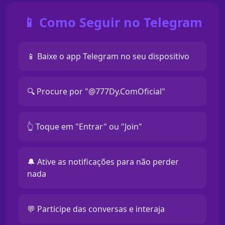
📱 Como Seguir no Telegram
📱 Baixe o app Telegram no seu dispositivo
🔍 Procure por "@777Dy.ComOficial"
👆 Toque em "Entrar" ou "Join"
🔔 Ative as notificações para não perder
nada
💬 Participe das conversas e interaja