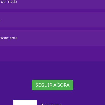
erder nada
a
aticamente
SEGUIR AGORA