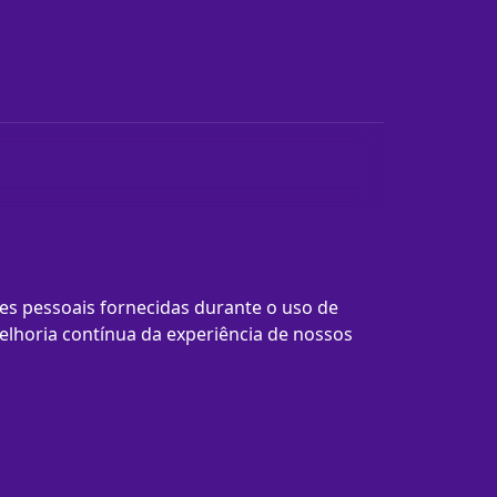
es pessoais fornecidas durante o uso de
elhoria contínua da experiência de nossos