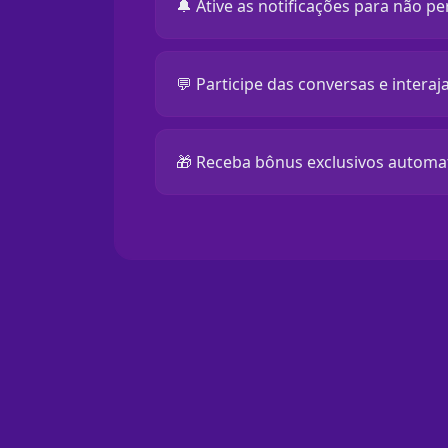
🔔 Ative as notificações para não p
💬 Participe das conversas e interaj
🎁 Receba bônus exclusivos autom