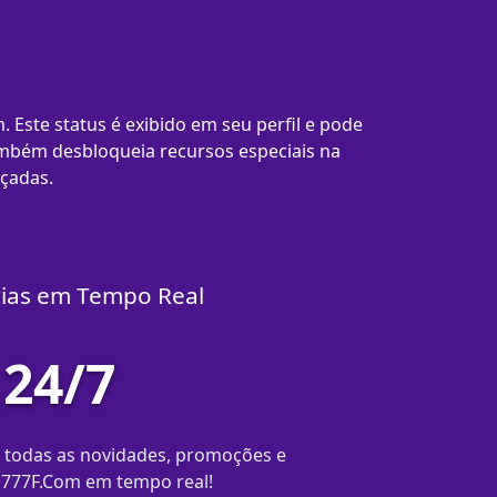
 Este status é exibido em seu perfil e pode
também desbloqueia recursos especiais na
nçadas.
cias em Tempo Real
24/7
e todas as novidades, promoções e
 777F.Com em tempo real!