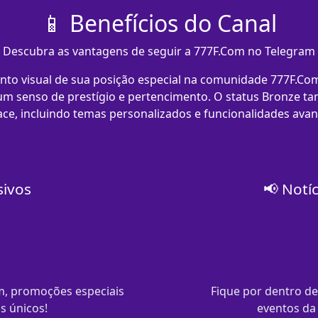
📱 Benefícios do Canal
Descubra as vantagens de seguir a 777F.Com no Telegram
nto visual de sua posição especial na comunidade 777F.Com.
 um senso de prestígio e pertencimento. O status Bronze 
ace, incluindo temas personalizados e funcionalidades ava
sivos
📢 Notí
m, promoções especiais
Fique por dentro d
s únicos!
eventos da