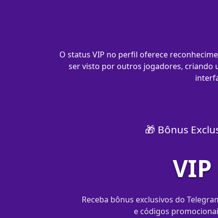
O status VIP no perfil oferece reconhecime
ser visto por outros jogadores, criando
interf
🎁 Bônus Exclu
VIP
Receba bônus exclusivos do Telegra
e códigos promocionai