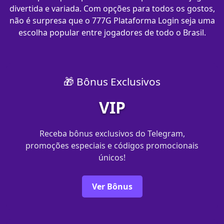
divertida e variada. Com opções para todos os gostos,
não é surpresa que o 777G Plataforma Login seja uma
escolha popular entre jogadores de todo o Brasil.
🎁 Bônus Exclusivos
VIP
Receba bônus exclusivos do Telegram,
promoções especiais e códigos promocionais
únicos!
Ver Bônus