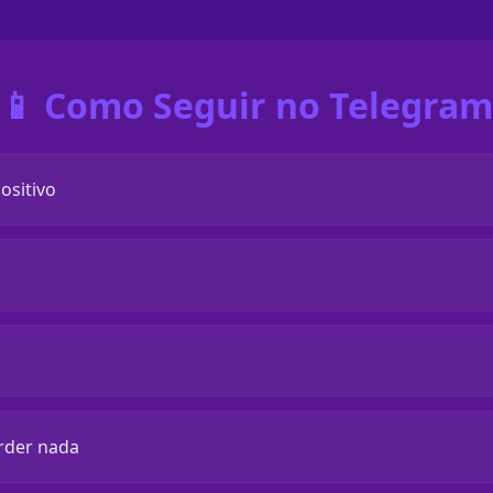
📱 Como Seguir no Telegram
ositivo
erder nada