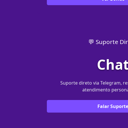
💬 Suporte Di
Cha
Suporte direto via Telegram, r
atendimento persona
Falar Suport