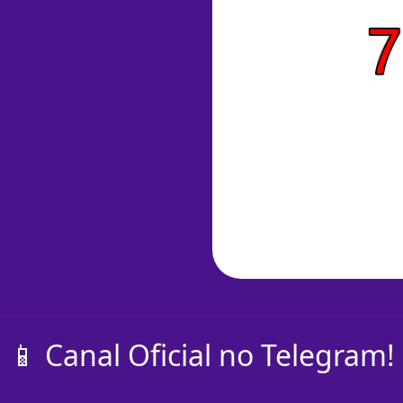
📱 Canal Oficial no Telegram!