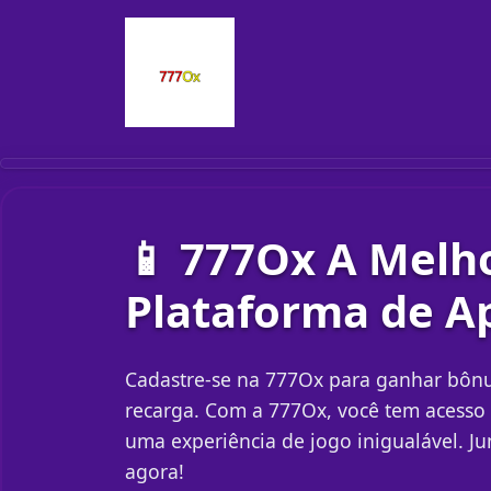
📱 777Ox A Melh
Plataforma de A
Cadastre-se na 777Ox para ganhar bônu
recarga. Com a 777Ox, você tem acesso 
uma experiência de jogo inigualável. J
agora!