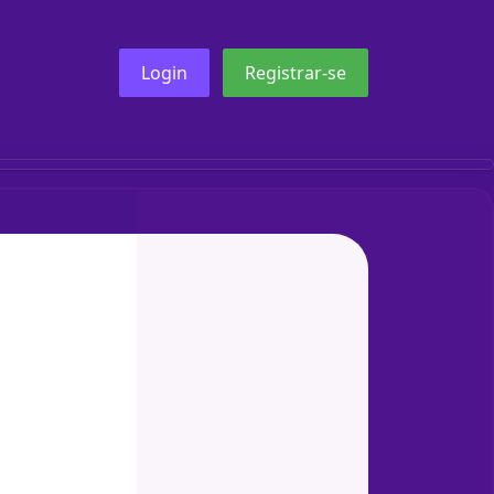
Login
Registrar-se