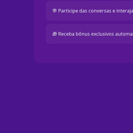
💬 Participe das conversas e interaj
🎁 Receba bônus exclusivos autom