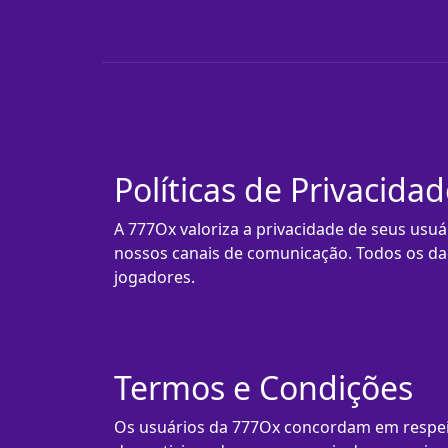
Políticas de Privacida
A 777Ox valoriza a privacidade de seus usu
nossos canais de comunicação. Todos os dad
jogadores.
Termos e Condições
Os usuários da 777Ox concordam em respeita