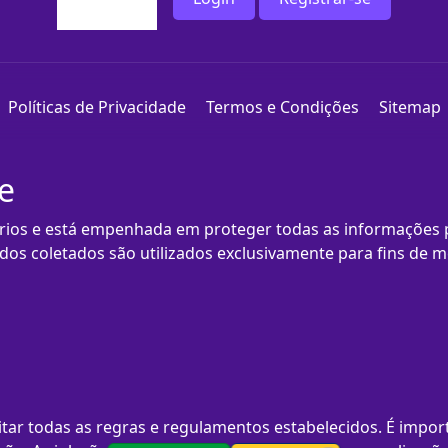
Políticas de Privacidade
Termos e Condições
Sitemap
de
ários e está empenhada em proteger todas as informações 
os coletados são utilizados exclusivamente para fins de m
r todas as regras e regulamentos estabelecidos. É import