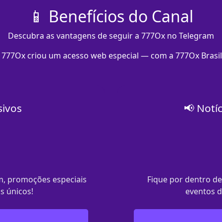
📱 Benefícios do Canal
Descubra as vantagens de seguir a 777Ox no Telegram
a 777Ox criou um acesso web especial — com a 777Ox Brasil 
sivos
📢 Notí
m, promoções especiais
Fique por dentro d
s únicos!
eventos d