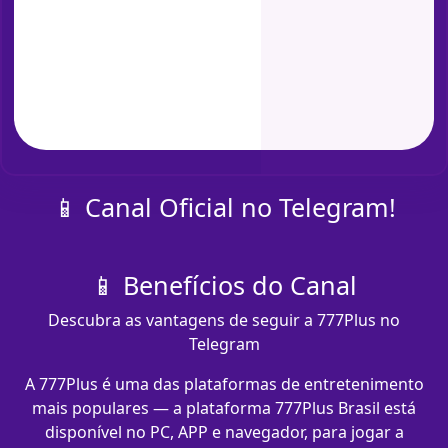
📱 Canal Oficial no Telegram!
📱 Benefícios do Canal
Descubra as vantagens de seguir a 777Plus no
Telegram
A 777Plus é uma das plataformas de entretenimento
mais populares — a plataforma 777Plus Brasil está
disponível no PC, APP e navegador, para jogar a