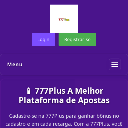
Login
Registrar-se
Menu
📱 777Plus A Melhor
Plataforma de Apostas
Cadastre-se na 777Plus para ganhar bônus no
cadastro e em cada recarga. Com a 777Plus, você