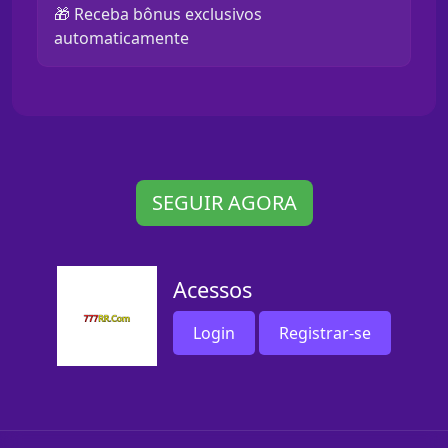
🎁 Receba bônus exclusivos
automaticamente
SEGUIR AGORA
Acessos
Login
Registrar-se