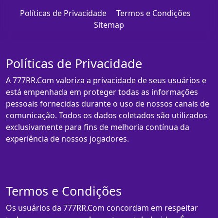
Políticas de Privacidade
Termos e Condições
Sitemap
Políticas de Privacidade
A 777RR.Com valoriza a privacidade de seus usuários e
está empenhada em proteger todas as informações
pessoais fornecidas durante o uso de nossos canais de
comunicação. Todos os dados coletados são utilizados
exclusivamente para fins de melhoria contínua da
experiência de nossos jogadores.
Termos e Condições
Os usuários da 777RR.Com concordam em respeitar