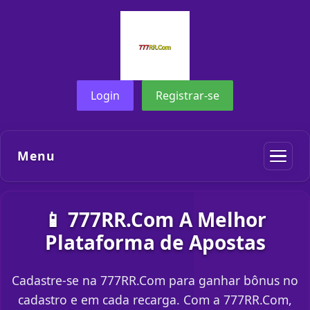
Login
Registrar-se
Menu
📱 777RR.Com A Melhor
Plataforma de Apostas
Cadastre-se na 777RR.Com para ganhar bônus no
cadastro e em cada recarga. Com a 777RR.Com,