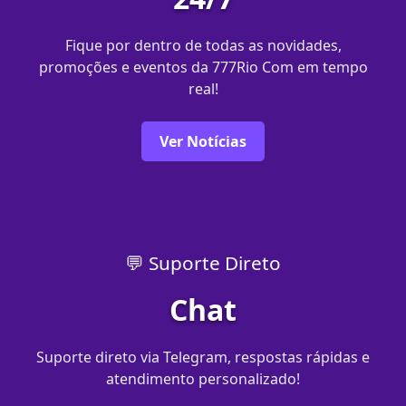
Fique por dentro de todas as novidades,
promoções e eventos da 777Rio Com em tempo
real!
Ver Notícias
💬 Suporte Direto
Chat
Suporte direto via Telegram, respostas rápidas e
atendimento personalizado!