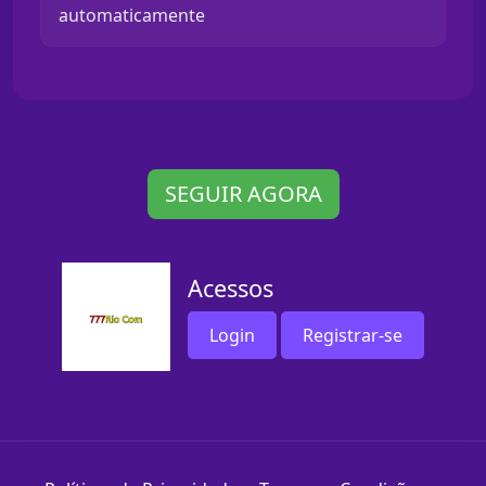
automaticamente
SEGUIR AGORA
Acessos
Login
Registrar-se