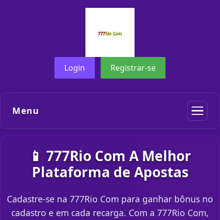
Login
Registrar-se
Menu
📱 777Rio Com A Melhor
Plataforma de Apostas
Cadastre-se na 777Rio Com para ganhar bônus no
cadastro e em cada recarga. Com a 777Rio Com,