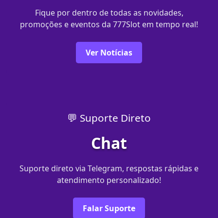
Fique por dentro de todas as novidades,
promoções e eventos da 777Slot em tempo real!
Ver Notícias
💬 Suporte Direto
Chat
Suporte direto via Telegram, respostas rápidas e
atendimento personalizado!
Falar Suporte