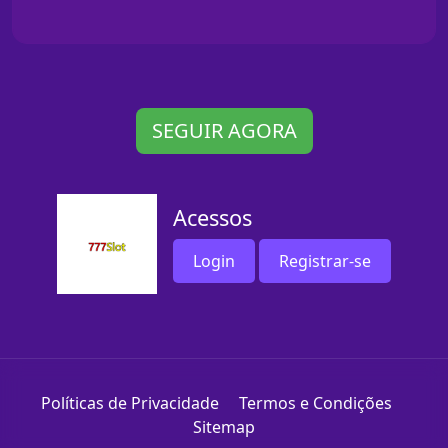
SEGUIR AGORA
Acessos
Login
Registrar-se
Políticas de Privacidade
Termos e Condições
Sitemap