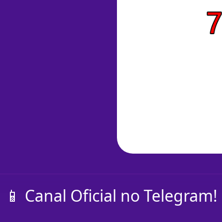
📱 Canal Oficial no Telegram!