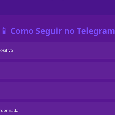
📱 Como Seguir no Telegram
ositivo
erder nada