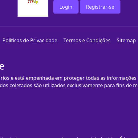
Login
Registrar-se
Políticas de Privacidade
Termos e Condições
Sitemap
de
uários e está empenhada em proteger todas as informações 
os coletados são utilizados exclusivamente para fins de m