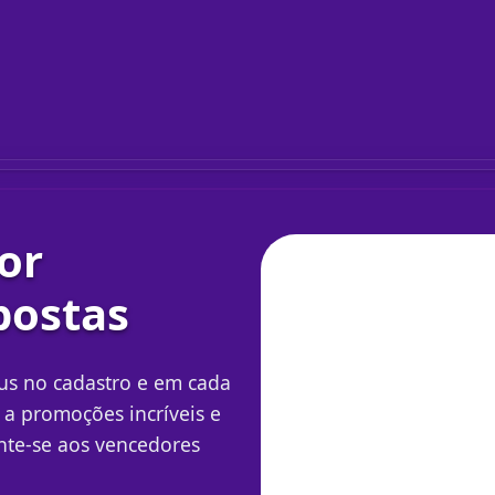
or
postas
us no cadastro e em cada
 a promoções incríveis e
unte-se aos vencedores