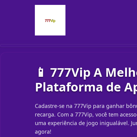
📱 777Vip A Melh
Plataforma de A
Cadastre-se na 777Vip para ganhar bôn
recarga. Com a 777Vip, você tem acesso
uma experiência de jogo inigualável. J
agora!