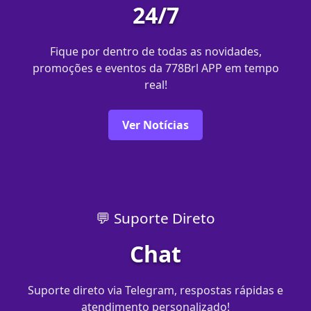
24/7
Fique por dentro de todas as novidades,
promoções e eventos da 778Brl APP em tempo
real!
Ver Notícias
💬 Suporte Direto
Chat
Suporte direto via Telegram, respostas rápidas e
atendimento personalizado!