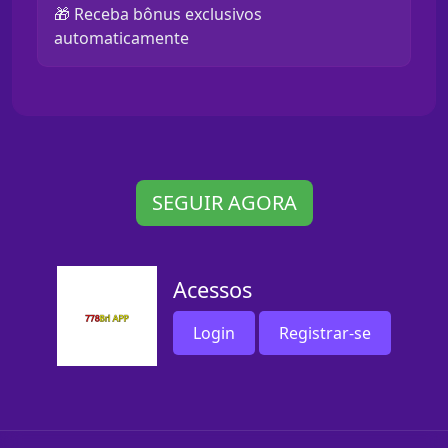
🎁 Receba bônus exclusivos
automaticamente
SEGUIR AGORA
Acessos
Login
Registrar-se