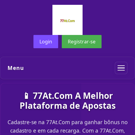
Login
Registrar-se
Menu
📱 77At.Com A Melhor
Plataforma de Apostas
Cadastre-se na 77At.Com para ganhar bônus no
cadastro e em cada recarga. Com a 77At.Com,