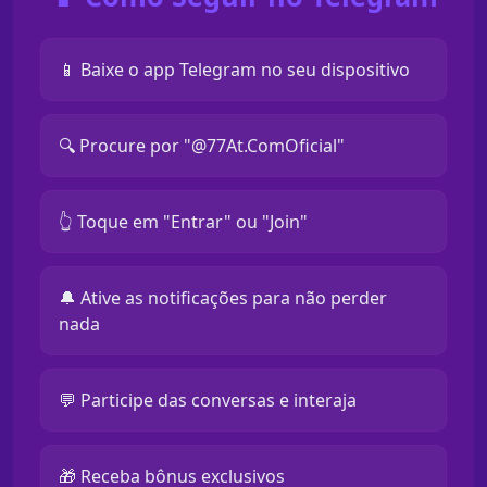
📱 Baixe o app Telegram no seu dispositivo
🔍 Procure por "@77At.ComOficial"
👆 Toque em "Entrar" ou "Join"
🔔 Ative as notificações para não perder
nada
💬 Participe das conversas e interaja
🎁 Receba bônus exclusivos