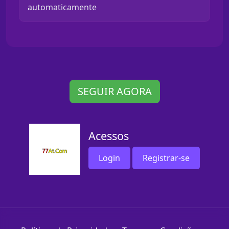
automaticamente
SEGUIR AGORA
Acessos
Login
Registrar-se