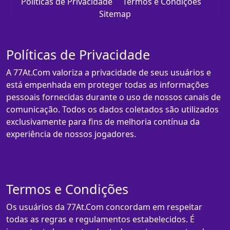
Políticas de Privacidade
Termos e Condições
Sitemap
Políticas de Privacidade
A 77At.Com valoriza a privacidade de seus usuários e
está empenhada em proteger todas as informações
pessoais fornecidas durante o uso de nossos canais de
comunicação. Todos os dados coletados são utilizados
exclusivamente para fins de melhoria contínua da
experiência de nossos jogadores.
Termos e Condições
Os usuários da 77At.Com concordam em respeitar
todas as regras e regulamentos estabelecidos. É