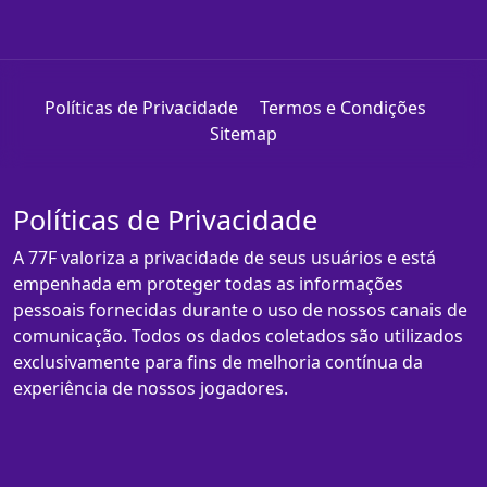
Políticas de Privacidade
Termos e Condições
Sitemap
Políticas de Privacidade
A 77F valoriza a privacidade de seus usuários e está
empenhada em proteger todas as informações
pessoais fornecidas durante o uso de nossos canais de
comunicação. Todos os dados coletados são utilizados
exclusivamente para fins de melhoria contínua da
experiência de nossos jogadores.