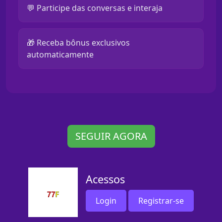
💬 Participe das conversas e interaja
🎁 Receba bônus exclusivos
automaticamente
SEGUIR AGORA
Acessos
Login
Registrar-se