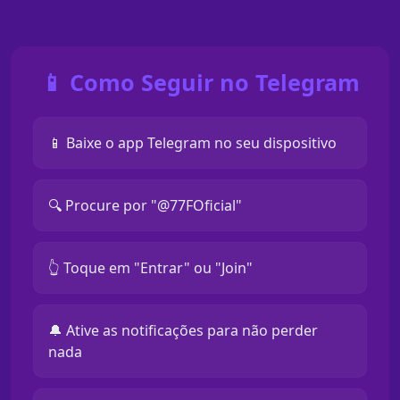
📱 Como Seguir no Telegram
📱 Baixe o app Telegram no seu dispositivo
🔍 Procure por "@77FOficial"
👆 Toque em "Entrar" ou "Join"
🔔 Ative as notificações para não perder
nada