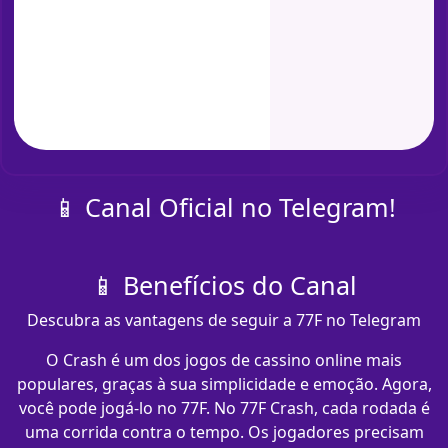
📱 Canal Oficial no Telegram!
📱 Benefícios do Canal
Descubra as vantagens de seguir a 77F no Telegram
O Crash é um dos jogos de cassino online mais
populares, graças à sua simplicidade e emoção. Agora,
você pode jogá-lo no 77F. No 77F Crash, cada rodada é
uma corrida contra o tempo. Os jogadores precisam