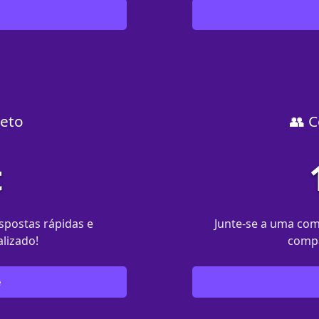
reto
👥 
t
espostas rápidas e
Junte-se a uma com
lizado!
compa
e