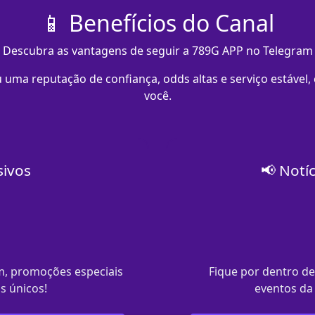
📱 Benefícios do Canal
Descubra as vantagens de seguir a 789G APP no Telegram
 uma reputação de confiança, odds altas e serviço estável,
você.
sivos
📢 Notí
m, promoções especiais
Fique por dentro d
s únicos!
eventos da