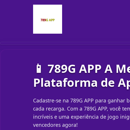
📱 789G APP A M
Plataforma de A
Cadastre-se na 789G APP para ganhar b
cada recarga. Com a 789G APP, você te
incríveis e uma experiência de jogo inig
vencedores agora!