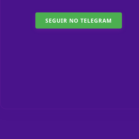
SEGUIR NO TELEGRAM