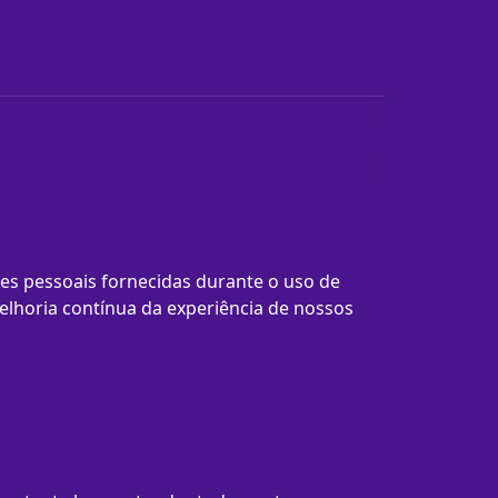
es pessoais fornecidas durante o uso de
elhoria contínua da experiência de nossos