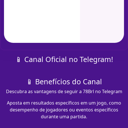
📱 Canal Oficial no Telegram!
📱 Benefícios do Canal
Descubra as vantagens de seguir a 78Brl no Telegram
Aposta em resultados específicos em um jogo, como
desempenho de jogadores ou eventos específicos
durante uma partida.