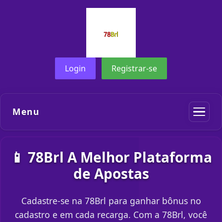
Login
Registrar-se
Menu
📱 78Brl A Melhor Plataforma
de Apostas
Cadastre-se na 78Brl para ganhar bônus no
cadastro e em cada recarga. Com a 78Brl, você