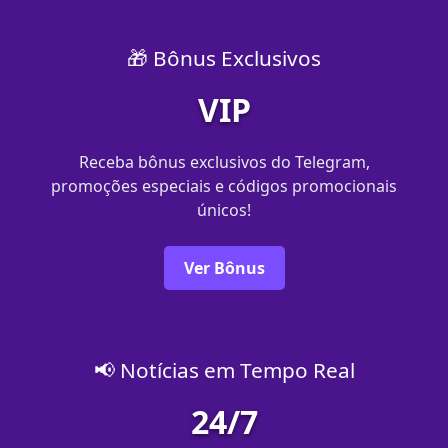
🎁 Bônus Exclusivos
VIP
Receba bônus exclusivos do Telegram,
promoções especiais e códigos promocionais
únicos!
Ver Bônus
📢 Notícias em Tempo Real
24/7