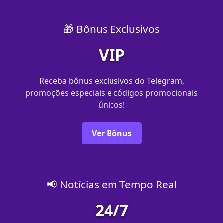
🎁 Bônus Exclusivos
VIP
Receba bônus exclusivos do Telegram,
promoções especiais e códigos promocionais
únicos!
Ver Bônus
📢 Notícias em Tempo Real
24/7