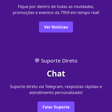
Fique por dentro de todas as novidades,
promoções e eventos da 7959 em tempo real!
Ver Notícias
💬 Suporte Direto
Chat
Suporte direto via Telegram, respostas rápidas e
atendimento personalizado!
Falar Suporte