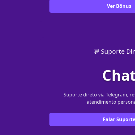
Ver Bônus
💬 Suporte Di
Cha
Suporte direto via Telegram, r
atendimento persona
Falar Suport