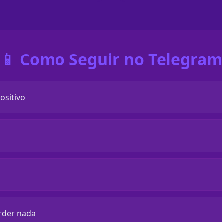
📱 Como Seguir no Telegram
ositivo
erder nada