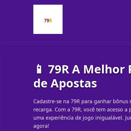
📱 79R A Melhor
de Apostas
Cadastre-se na 79R para ganhar bônus 
recarga. Com a 79R, você tem acesso a 
uma experiência de jogo inigualável. J
agora!