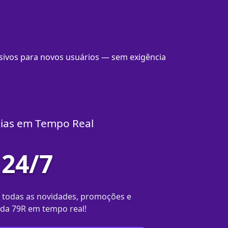
usivos para novos usuários — sem exigência
cias em Tempo Real
24/7
e todas as novidades, promoções e
 da 79R em tempo real!