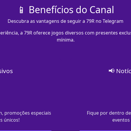
📱 Benefícios do Canal
Descubra as vantagens de seguir a 79R no Telegram
riência, a 79R oferece jogos diversos com presentes excl
mínima.
sivos
📢 Notí
m, promoções especiais
Fique por dentro d
s únicos!
eventos