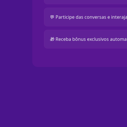
💬 Participe das conversas e interaj
🎁 Receba bônus exclusivos autom