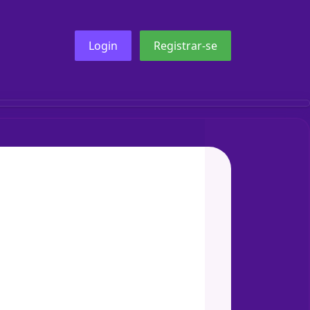
Login
Registrar-se