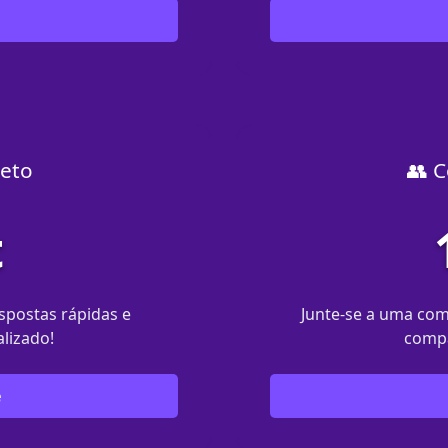
reto
👥 
t
espostas rápidas e
Junte-se a uma com
lizado!
compa
e