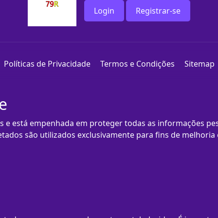
Login
Registrar-se
Políticas de Privacidade
Termos e Condições
Sitemap
de
ios e está empenhada em proteger todas as informações pe
tados são utilizados exclusivamente para fins de melhoria