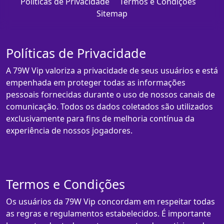
Políticas de Privacidade
Termos e Condições
Sitemap
Políticas de Privacidade
A 79W Vip valoriza a privacidade de seus usuários e está
empenhada em proteger todas as informações
pessoais fornecidas durante o uso de nossos canais de
comunicação. Todos os dados coletados são utilizados
exclusivamente para fins de melhoria contínua da
experiência de nossos jogadores.
Termos e Condições
Os usuários da 79W Vip concordam em respeitar todas
as regras e regulamentos estabelecidos. É importante