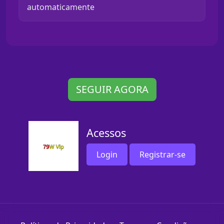
automaticamente
SEGUIR AGORA
Acessos
Login
Registrar-se