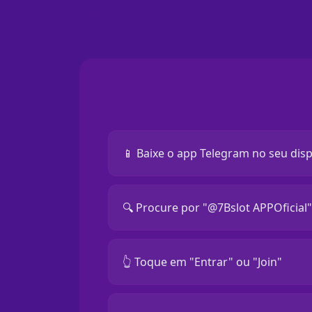
📱 Baixe o app Telegram no seu disp
🔍 Procure por "@7Bslot APPOficial"
👆 Toque em "Entrar" ou "Join"