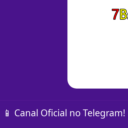
📱 Canal Oficial no Telegram!