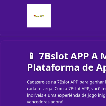
📱 7Bslot APP A 
Plataforma de A
Cadastre-se na 7Bslot APP para ganhar
cada recarga. Com a 7Bslot APP, você 
incríveis e uma experiência de jogo inig
vencedores agora!