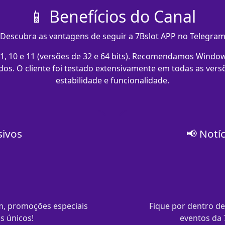
📱 Benefícios do Canal
Descubra as vantagens de seguir a 7Bslot APP no Telegra
8.1, 10 e 11 (versões de 32 e 64 bits). Recomendamos Wind
dos. O cliente foi testado extensivamente em todas as ver
estabilidade e funcionalidade.
sivos
📢 Notí
m, promoções especiais
Fique por dentro d
s únicos!
eventos da 