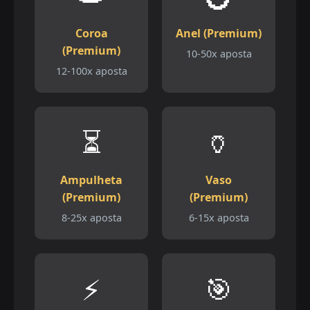
Coroa
Anel (Premium)
(Premium)
10-50x aposta
12-100x aposta
⏳
🏺
Ampulheta
Vaso
(Premium)
(Premium)
8-25x aposta
6-15x aposta
⚡
🎯