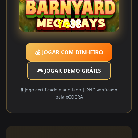
💰 JOGAR COM DINHEIRO
🎮 JOGAR DEMO GRÁTIS
🔒 Jogo certificado e auditado | RNG verificado
pela eCOGRA