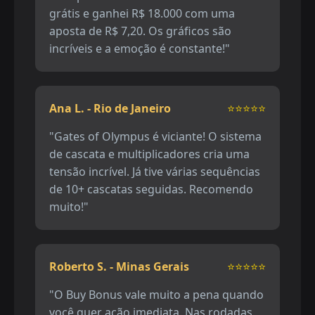
grátis e ganhei R$ 18.000 com uma
aposta de R$ 7,20. Os gráficos são
incríveis e a emoção é constante!"
Ana L. - Rio de Janeiro
⭐⭐⭐⭐⭐
"Gates of Olympus é viciante! O sistema
de cascata e multiplicadores cria uma
tensão incrível. Já tive várias sequências
de 10+ cascatas seguidas. Recomendo
muito!"
Roberto S. - Minas Gerais
⭐⭐⭐⭐⭐
"O Buy Bonus vale muito a pena quando
você quer ação imediata. Nas rodadas