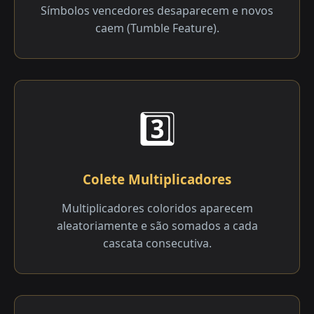
Símbolos vencedores desaparecem e novos
caem (Tumble Feature).
3️⃣
Colete Multiplicadores
Multiplicadores coloridos aparecem
aleatoriamente e são somados a cada
cascata consecutiva.