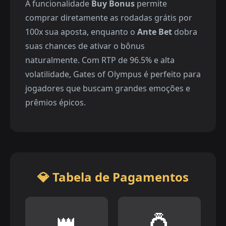
A funcionalidade
Buy Bonus
permite
comprar diretamente as rodadas grátis por
100x sua aposta, enquanto o
Ante Bet
dobra
suas chances de ativar o bônus
naturalmente. Com RTP de 96.5% e alta
volatilidade, Gates of Olympus é perfeito para
jogadores que buscam grandes emoções e
prêmios épicos.
💎 Tabela de Pagamentos
👑
💍