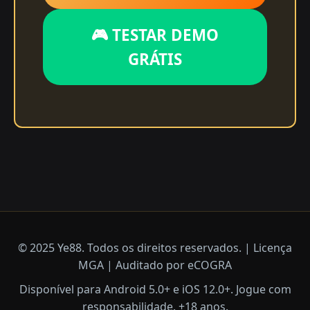
🎮 TESTAR DEMO
GRÁTIS
© 2025 Ye88. Todos os direitos reservados. | Licença
MGA | Auditado por eCOGRA
Disponível para Android 5.0+ e iOS 12.0+. Jogue com
responsabilidade. +18 anos.